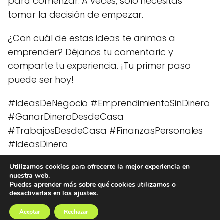
para comenzar. A veces, solo necesitas
tomar la decisión de empezar.
¿Con cuál de estas ideas te animas a
emprender? Déjanos tu comentario y
comparte tu experiencia. ¡Tu primer paso
puede ser hoy!
#IdeasDeNegocio #EmprendimientoSinDinero
#GanarDineroDesdeCasa
#TrabajosDesdeCasa #FinanzasPersonales
#IdeasDinero
Utilizamos cookies para ofrecerte la mejor experiencia en
nuestra web.
Ideas Dinero
blog
7 ideas de negocios que puedes empezar
Puedes aprender más sobre qué cookies utilizamos o
desactivarlas en los
ajustes
.
sin dinero (de verdad)
Aceptar
Rechazar