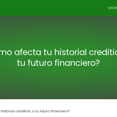
cro
o afecta tu historial crediti
tu futuro financiero?
istorial crediticio a tu futuro financiero?