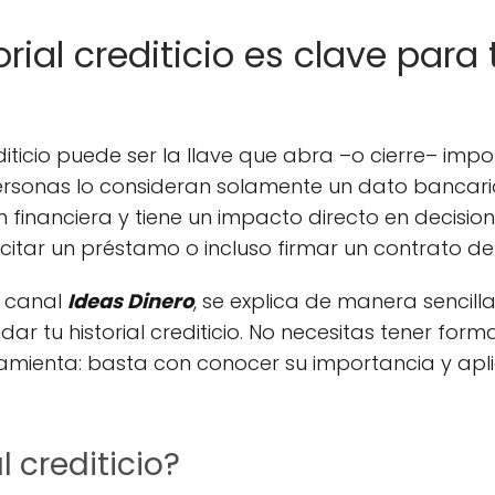
orial crediticio es clave para 
editicio puede ser la llave que abra –o cierre– im
sonas lo consideran solamente un dato bancario
ión financiera y tiene un impacto directo en decisi
icitar un préstamo o incluso firmar un contrato de 
l canal
Ideas Dinero
, se explica de manera sencill
ar tu historial crediticio. No necesitas tener for
ramienta: basta con conocer su importancia y apl
l crediticio?