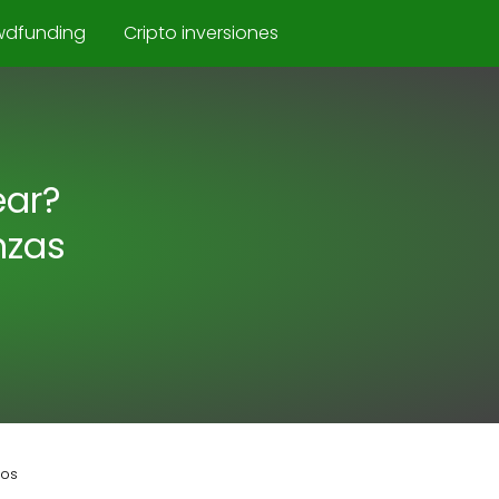
wdfunding
Cripto inversiones
ear?
nzas
tos