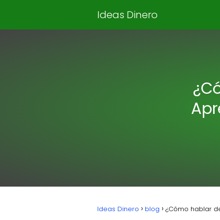
Ideas Dinero
¿Có
Apr
Ideas Dinero
blog
¿Cómo hablar de 