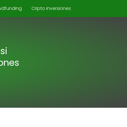
wdfunding
Cripto inversiones
si
iones