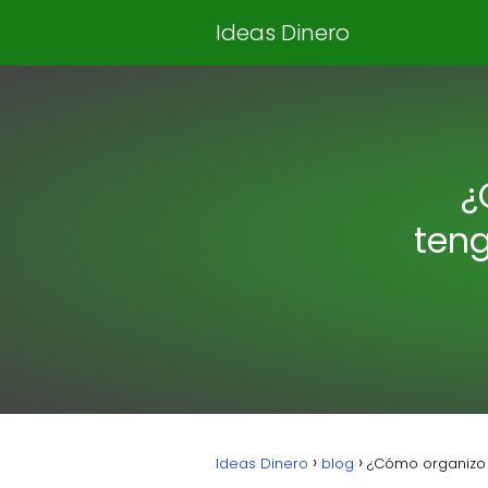
Ideas Dinero
¿
teng
Ideas Dinero
blog
¿Cómo organizo m