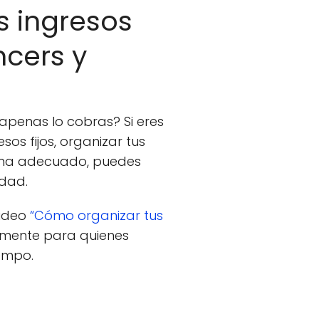
s ingresos
ncers y
apenas lo cobras? Si eres
os fijos, organizar tus
tema adecuado, puedes
idad.
video
“Cómo organizar tus
lmente para quienes
empo.