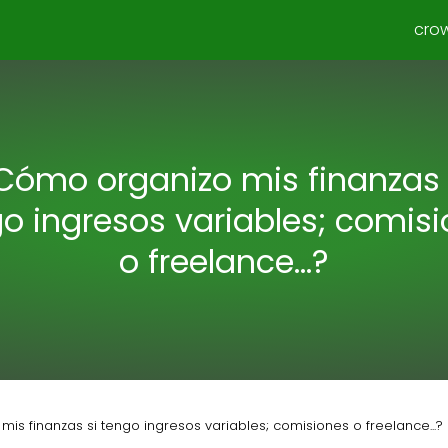
cro
Cómo organizo mis finanzas 
o ingresos variables; comis
o freelance...?
is finanzas si tengo ingresos variables; comisiones o freelance...?