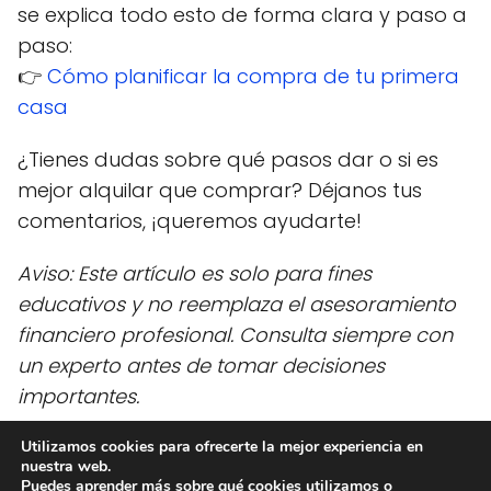
se explica todo esto de forma clara y paso a
paso:
👉
Cómo planificar la compra de tu primera
casa
¿Tienes dudas sobre qué pasos dar o si es
mejor alquilar que comprar? Déjanos tus
comentarios, ¡queremos ayudarte!
Aviso: Este artículo es solo para fines
educativos y no reemplaza el asesoramiento
financiero profesional. Consulta siempre con
un experto antes de tomar decisiones
importantes.
Utilizamos cookies para ofrecerte la mejor experiencia en
nuestra web.
Ideas Dinero
blog
¿Cómo planifico la compra de mi primera
Puedes aprender más sobre qué cookies utilizamos o