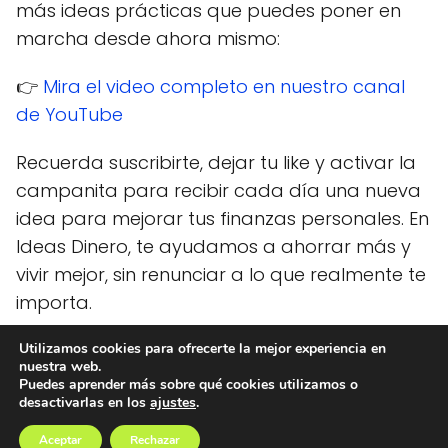
más ideas prácticas que puedes poner en
marcha desde ahora mismo:
👉
Mira el video completo en nuestro canal
de YouTube
Recuerda suscribirte, dejar tu like y activar la
campanita para recibir cada día una nueva
idea para mejorar tus finanzas personales. En
Ideas Dinero, te ayudamos a ahorrar más y
vivir mejor, sin renunciar a lo que realmente te
importa.
Utilizamos cookies para ofrecerte la mejor experiencia en
nuestra web.
Ideas Dinero
blog
¿Cómo recorto gastos sin sentir que “no
Puedes aprender más sobre qué cookies utilizamos o
desactivarlas en los
ajustes
.
vivo”?
Aceptar
Rechazar