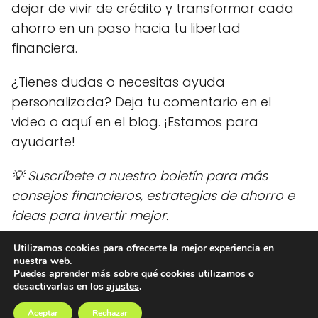
dejar de vivir de crédito y transformar cada
ahorro en un paso hacia tu libertad
financiera.
¿Tienes dudas o necesitas ayuda
personalizada? Deja tu comentario en el
video o aquí en el blog. ¡Estamos para
ayudarte!
💡 Suscríbete a nuestro boletín para más
consejos financieros, estrategias de ahorro e
ideas para invertir mejor.
Utilizamos cookies para ofrecerte la mejor experiencia en
nuestra web.
Ideas Dinero
blog
¿Cómo salgo de las deudas de tarjetas de
Puedes aprender más sobre qué cookies utilizamos o
desactivarlas en los
ajustes
.
crédito?
Aceptar
Rechazar