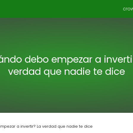
cro
ndo debo empezar a inverti
verdad que nadie te dice
pezar a invertir? La verdad que nadie te dice