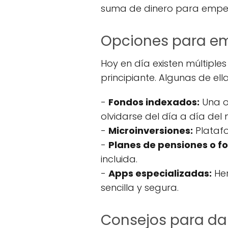
suma de dinero para empeza
Opciones para em
Hoy en día existen múltiple
principiante. Algunas de ell
-
Fondos indexados:
Una op
olvidarse del día a día del
-
Microinversiones:
Platafo
-
Planes de pensiones o fo
incluida.
-
Apps especializadas:
Her
sencilla y segura.
Consejos para dar