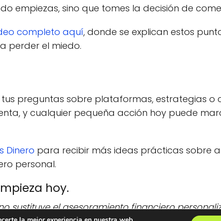
do empiezas, sino que tomes la decisión de come
deo completo aquí
, donde se explican estos punt
a perder el miedo.
tus preguntas sobre plataformas, estrategias o 
nta, y cualquier pequeña acción hoy puede marc
s Dinero
para recibir más ideas prácticas sobre aho
ero personal.
 Empieza hoy.
 no sustituye el asesoramiento financiero personali
siones, consulta con un profesional acreditado.
ecerte la mejor experiencia en nuestra web.