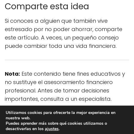
Comparte esta idea
Si conoces a alguien que también vive
estresado por no poder ahorrar, comparte
este artículo. A veces, un pequeño consejo
puede cambiar toda una vida financiera.
Nota:
Este contenido tiene fines educativos y
no sustituye el asesoramiento financiero
profesional. Antes de tomar decisiones
importantes, consulta a un especialista.
Utilizamos cookies para ofrecerte la mejor experiencia en
nuestra web.
Ideas Dinero
blog
Gano 1.500 euros y no ahorro NADA El truco
Puedes aprender más sobre qué cookies utilizamos o
desactivarlas en los
ajustes
.
del día uno que me cambió la vida