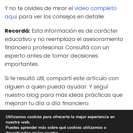
Y no te olvides de mirar el
video completo
aquí
para ver los consejos en detalle.
Recordá:
Esta información es de carácter
educativo y no reemplaza el asesoramiento
financiero profesional. Consultá con un
experto antes de tomar decisiones
importantes.
Si te resultó útil, compartí este artículo con
alguien a quien pueda ayudar. Y seguí
nuestro blog para más ideas prácticas que
mejoran tu día a día financiero.
Utilizamos cookies para ofrecerte la mejor experiencia en
nuestra web.
Ideas Dinero
blog
Gano lo mismo que mi vecino pero él sí
Puedes aprender más sobre qué cookies utilizamos o
desactivarlas en los
ajustes
.