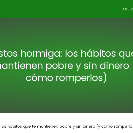
cro
tos hormiga: los hábitos qu
antienen pobre y sin dinero 
cómo romperlos)
 los hábitos que te mantienen pobre y sin dinero (y cómo romperlo