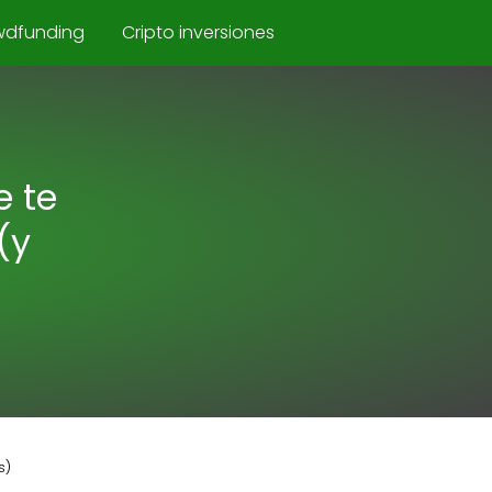
wdfunding
Cripto inversiones
e te
(y
s)