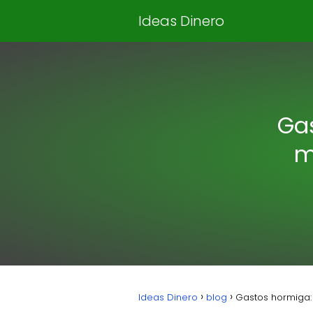
Ideas Dinero
Gas
m
Ideas Dinero
blog
Gastos hormiga: