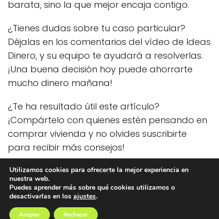
barata, sino la que mejor encaja contigo.
¿Tienes dudas sobre tu caso particular?
Déjalas en los comentarios del vídeo de Ideas
Dinero, y su equipo te ayudará a resolverlas.
¡Una buena decisión hoy puede ahorrarte
mucho dinero mañana!
¿Te ha resultado útil este artículo?
¡Compártelo con quienes estén pensando en
comprar vivienda y no olvides suscribirte
para recibir más consejos!
Utilizamos cookies para ofrecerte la mejor experiencia en
nuestra web.
Ideas Dinero
blog
¿Hipoteca fija o variable Descubre cuál te
Puedes aprender más sobre qué cookies utilizamos o
desactivarlas en los
ajustes
.
conviene en 2026?
Aceptar
Rechazar