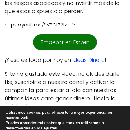
los riesgos asociados y no invertir más de lo
que estás dispuesto a perder.
https://youtu.be/9VPCt72twqM
Empezar en Dozen
¡Y eso es todo por hoy en
Ideas Dinero
!
Si te ha gustado este video, no olvides darle
like, suscribirte a nuestro canal y activar la
campanita para estar al día con nuestras
últimas ideas para ganar dinero. ¡Hasta la
próxima!
Utilizamos cookies para ofrecerte la mejor experiencia en
nuestra web.
Puedes aprender más sobre qué cookies utilizamos o
desactivarlas en los
ajustes
.
Ideas Dinero
Dozen