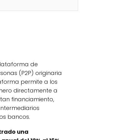
plataforma de
sonas (P2P) originaria
aforma permite a los
inero directamente a
tan financiamiento,
 intermediarios
los bancos.
trado una