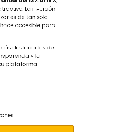
anual del 12% al 16%
,
tractivo. La inversión
ar es de tan solo
a hace accesible para
s más destacadas de
nsparencia y la
 su plataforma
zones: