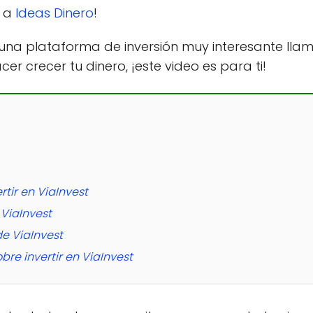
s a
Ideas Dinero
!
una plataforma de inversión muy interesante ll
 crecer tu dinero, ¡este video es para ti!
tir en ViaInvest
ViaInvest
de ViaInvest
re invertir en ViaInvest