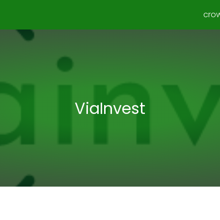
cro
ViaInvest