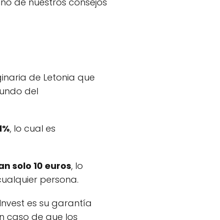
uno de nuestros consejos
ginaria de Letonia que
mundo del
11%
, lo cual es
n solo 10 euros
, lo
ualquier persona.
nvest es su garantía
n caso de que los