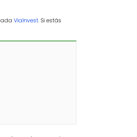
amada
ViaInvest
. Si estás