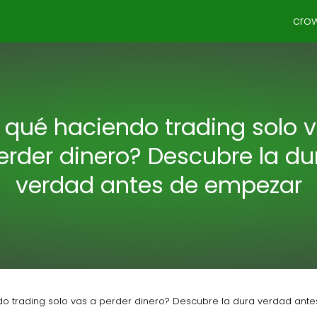
cro
 qué haciendo trading solo 
erder dinero? Descubre la du
verdad antes de empezar
do trading solo vas a perder dinero? Descubre la dura verdad ant