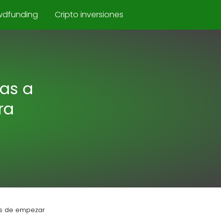
wdfunding
Cripto inversiones
vas a
ra
es de empezar