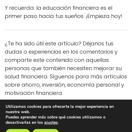
Y recuerda: la educación financiera es el
primer paso hacia tus sueños. ¡Empieza hoy!
¿Te ha sido útil este artículo? Déjanos tus
dudas o experiencias en los comentarios y
comparte este contenido con aquellas
personas que también necesiten mejorar su
salud financiera. Síguenos para más artículos
sobre ahorro, inversión, economía personal y
motivación financiera.
Utilizamos cookies para ofrecerte la mejor experiencia en
nuestra web.
Ideas Dinero
blog
¿Qué es mejor ahorrar o pagar deudas
Puedes aprender más sobre qué cookies utilizamos o
desactivarlas en los
ajustes
.
primero? La respuesta sorprende