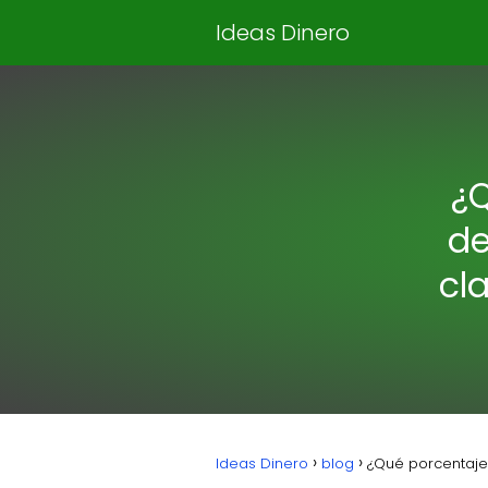
Ideas Dinero
¿Q
de
cl
Ideas Dinero
blog
¿Qué porcentaje