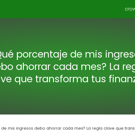
cro
ué porcentaje de mis ingre
bo ahorrar cada mes? La re
ave que transforma tus finan
 de mis ingresos debo ahorrar cada mes? La regla clave que trans