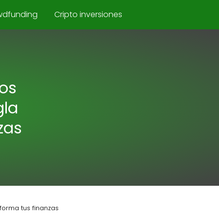
wdfunding
Cripto inversiones
sos
gla
zas
forma tus finanzas