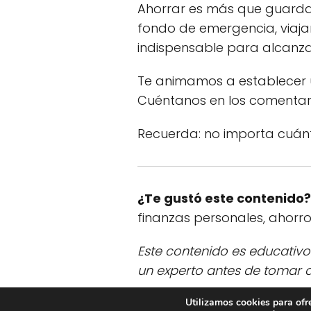
Ahorrar es más que guardar 
fondo de emergencia, viajar
indispensable para alcanza
Te animamos a establecer u
Cuéntanos en los comentar
Recuerda: no importa cuánt
¿Te gustó este contenido?
finanzas personales, ahorro,
Este contenido es educativo
un experto antes de tomar d
¡Comparte este artículo c
Utilizamos cookies para ofr