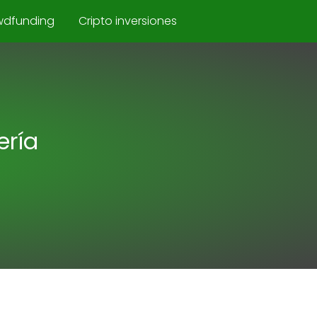
wdfunding
Cripto inversiones
ería