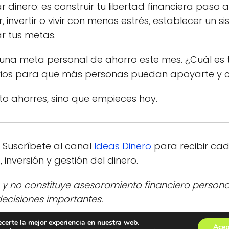
dinero: es construir tu libertad financiera paso 
, invertir o vivir con menos estrés, establecer un 
r tus metas.
na meta personal de ahorro este mes. ¿Cuál es t
ios para que más personas puedan apoyarte y co
o ahorres, sino que empieces hoy.
Suscríbete al canal
Ideas Dinero
para recibir ca
 inversión y gestión del dinero.
 y no constituye asesoramiento financiero persona
ecisiones importantes.
on amigos o familiares que quieran empezar a 
ecerte la mejor experiencia en nuestra web.
Acep