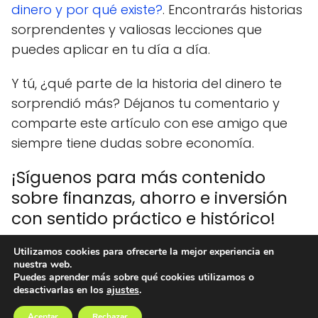
dinero y por qué existe?
. Encontrarás historias
sorprendentes y valiosas lecciones que
puedes aplicar en tu día a día.
Y tú, ¿qué parte de la historia del dinero te
sorprendió más? Déjanos tu comentario y
comparte este artículo con ese amigo que
siempre tiene dudas sobre economía.
¡Síguenos para más contenido
sobre finanzas, ahorro e inversión
con sentido práctico e histórico!
Utilizamos cookies para ofrecerte la mejor experiencia en
nuestra web.
Ideas Dinero
blog
¿Quién inventó el dinero? La sorprendente
Puedes aprender más sobre qué cookies utilizamos o
desactivarlas en los
ajustes
.
historia del dinero en el mundo
Aceptar
Rechazar