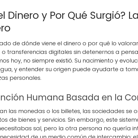
el Dinero y Por Qué Surgió? L
ero
ado de dónde viene el dinero o por qué lo valo
 o transferencias digitales sin detenernos a pensar 
os hoy, no siempre existió. Su nacimiento y evolu
tigua, y entender su origen puede ayudarte a tom
zas personales.
nvención Humana Basada en la Co
an las monedas o los billetes, las sociedades se
os de bienes y servicios. Sin embargo, este sistem
 necesitabas sal, pero la otra persona no quería i
 necesidad de un medio común de intercambio: el 