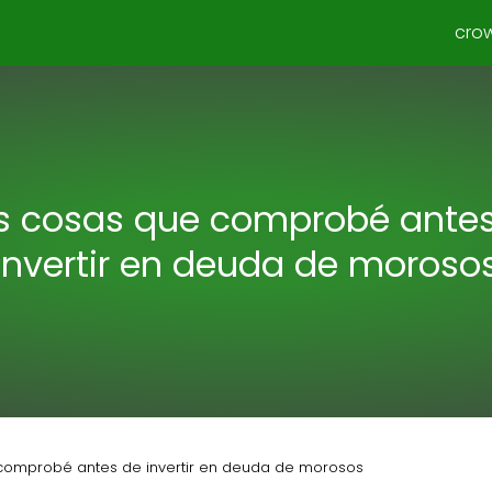
cro
s cosas que comprobé ante
invertir en deuda de moroso
comprobé antes de invertir en deuda de morosos