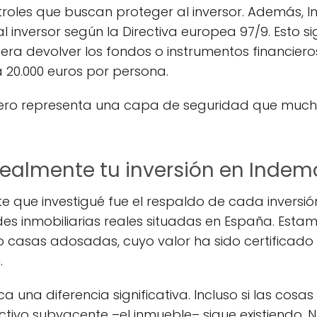
ntroles que buscan proteger al inversor. Además,
inversor según la Directiva europea 97/9. Esto si
ra devolver los fondos o instrumentos financieros 
 20.000 euros por persona.
 pero representa una capa de seguridad que mu
realmente tu inversión en Indem
e que investigué fue el respaldo de cada inversi
es inmobiliarias reales situadas en España. Est
s o casas adosadas, cuyo valor ha sido certificad
.
a una diferencia significativa. Incluso si las cos
activo subyacente –el inmueble– sigue existiendo. 