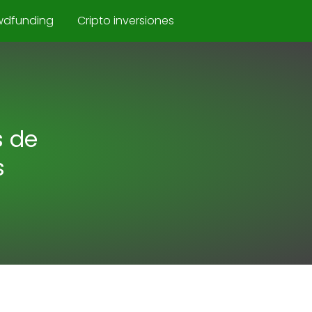
wdfunding
Cripto inversiones
s de
s