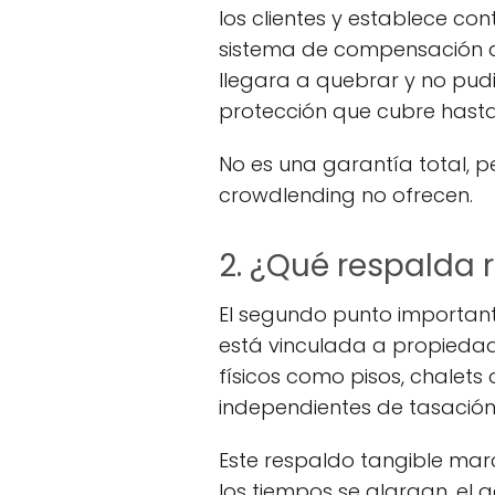
los clientes y establece co
sistema de compensación al 
llegara a quebrar y no pudie
protección que cubre hasta
No es una garantía total,
crowdlending no ofrecen.
2. ¿Qué respalda 
El segundo punto important
está vinculada a propiedad
físicos como pisos, chalet
independientes de tasación
Este respaldo tangible marc
los tiempos se alargan, el 