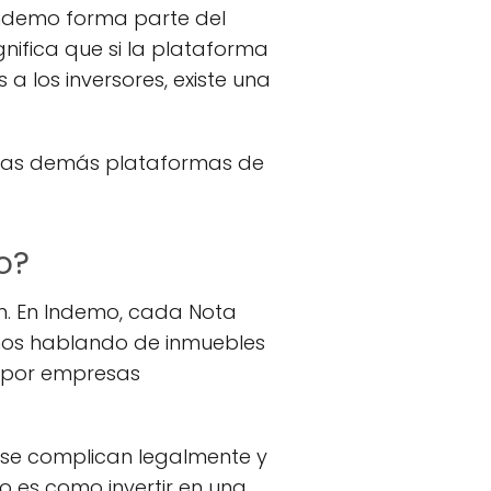
 Indemo forma parte del
gnifica que si la plataforma
a los inversores, existe una
chas demás plataformas de
o?
ón. En Indemo, cada Nota
amos hablando de inmuebles
o por empresas
as se complican legalmente y
No es como invertir en una