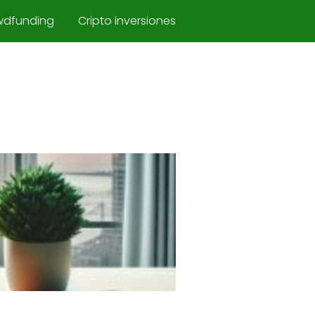
wdfunding
Cripto inversiones